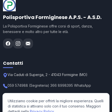
Polisportiva Formiginese A.P.S. - A.S.D.
La Polisportiva Formiginese offre corsi di sport, danza,
benessere e molto altro per tutte le età.
Contatti
Via Caduti di Superga, 2 - 41043 Formigine (MO)
059 574988 (Segreteria) 366 8998395 WhatsApp
polisportivaformiginese@gmail.com
Utilizziamo cookie per offrirti la migliore esperienza. Quelli
di statistica si attivano solo con il tuo consenso. Maggiori
Segreteria: Lun-Ven 15:30-19:00
dettagli nella
Privacy Policy
.