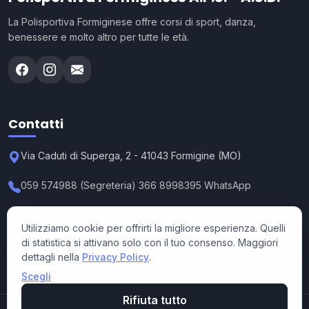
La Polisportiva Formiginese offre corsi di sport, danza,
benessere e molto altro per tutte le età.
Contatti
Via Caduti di Superga, 2 - 41043 Formigine (MO)
059 574988 (Segreteria) 366 8998395 WhatsApp
polisportivaformiginese@gmail.com
Utilizziamo cookie per offrirti la migliore esperienza. Quelli
di statistica si attivano solo con il tuo consenso. Maggiori
Segreteria: Lun-Ven 15:30-19:00
dettagli nella
Privacy Policy
.
Polisportiva e Bar: Lun-Sab 12:00-24:00, Dom 9:00-24:00
Scegli
Rifiuta tutto