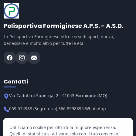
Polisportiva Formiginese A.P.S. - A.S.D.
La Polisportiva Formiginese offre corsi di sport, danza,
benessere e molto altro per tutte le età.
Contatti
Via Caduti di Superga, 2 - 41043 Formigine (MO)
059 574988 (Segreteria) 366 8998395 WhatsApp
polisportivaformiginese@gmail.com
Utilizziamo cookie per offrirti la migliore esperienza.
Quelli di statistica si attivano solo con il tuo consenso.
Segreteria: Lun-Ven 15:30-19:00