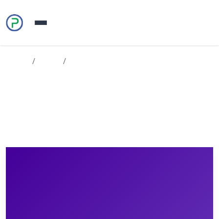
Home
Team
Paola Annovi
Paola Annovi
Responsabile Safeguarding